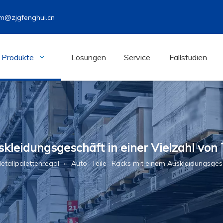
m@zjgfenghui.cn
Produkte
Lösungen
Service
Fallstudien
kleidungsgeschäft in einer Vielzahl von 
etallpalettenregal
»
Auto -Teile -Racks mit einem Auskleidungsgesch