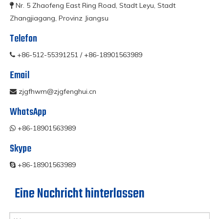
Nr. 5 Zhaofeng East Ring Road, Stadt Leyu, Stadt

Zhangjiagang, Provinz Jiangsu
Telefon
+86-512-55391251 / +86-18901563989

Email
zjgfhwm@zjgfenghui.cn

WhatsApp
+86-18901563989

Skype
+86-18901563989

Eine Nachricht hinterlassen