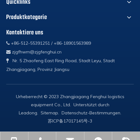
Quicklinks
Produktkategorie
Kontaktiere uns
+86-512-55391251 / +86-18901563989

zjgfhwm@zjgfenghui.cn

Nr. 5 Zhaofeng East Ring Road, Stadt Leyu, Stadt

Zhangjiagang, Provinz Jiangsu
Urheberrecht © 2023 Zhangjiagang Fenghui logistics
equipment Co., Ltd. Unterstützt durch
Leadong
.
Sitemap
.
Datenschutz-Bestimmungen
.
苏ICP备17017145号-3