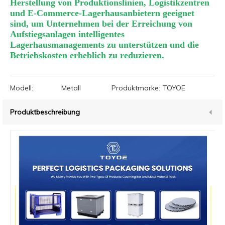
Herstellung von Produktionslinien, Logistikzentren
und E-Commerce-Lagerhausanbietern geeignet
sind, um Unternehmen bei der Erreichung von
Aufstiegsanlagen intelligentes
Lagerhausmanagements zu unterstützen und die
Betriebskosten erheblich zu reduzieren.
Modell:
Metall
Produktmarke:
TOYOE
Produktbeschreibung