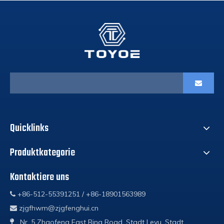
Quicklinks
Produktkategorie
Kontaktiere uns
+86-512-55391251 / +86-18901563989

zjgfhwm@zjgfenghui.cn

Nr. 5 Zhaofeng East Ring Road, Stadt Leyu, Stadt
