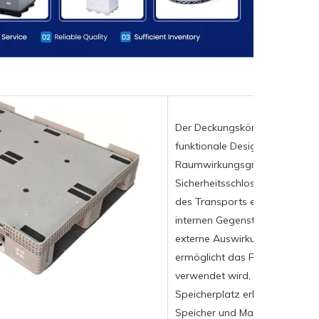
Der Deckungskörper des Produk
funktionale Designs, um die Be
Raumwirkungsgrad zu verbesse
Sicherheitsschloss stellt sich
des Transports eng geschlosse
internen Gegenstände aus dem
externe Auswirkungen beschäd
ermöglicht das Faltungsdesign
verwendet wird, in eine kompa
Speicherplatz erheblich gespei
Speicher und Management erle