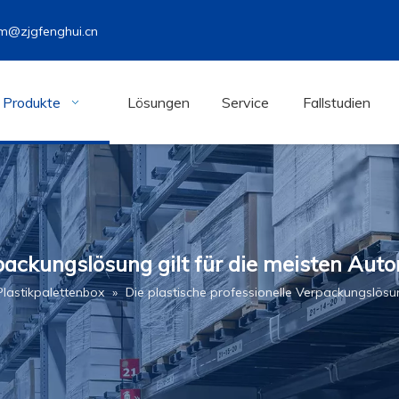
m@zjgfenghui.cn
Produkte
Lösungen
Service
Fallstudien
packungslösung gilt für die meisten Auto
Plastikpalettenbox
»
Die plastische professionelle Verpackungslösun