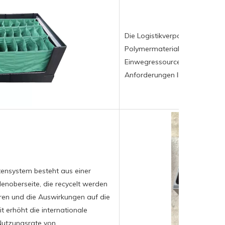
Die Logistikverpackungsabteilu
Polymermaterialien um und re
Einwegressourcen und -abfälle
Anforderungen Ihrer Kunden d
tensystem besteht aus einer
enoberseite, die recycelt werden
ren und die Auswirkungen auf die
t erhöht die internationale
 Nutzungsrate von