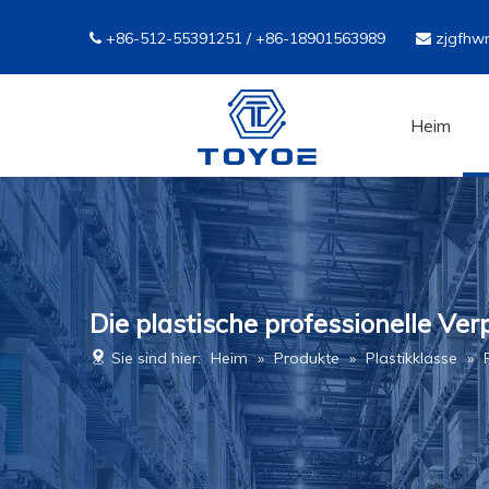
+86-512-55391251 / +86-18901563989
zjgfhw


Heim
Die plastische professionelle Ver
Sie sind hier:
Heim
»
Produkte
»
Plastikklasse
»