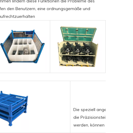
men lindern diese Funktionen die Probleme des
fen den Benutzern, eine ordnungsgemäße und
ufrechtzuerhalten
Die speziell angefertigte Pol
die Präzisionsteile eng. Sollt
werden, können sie direkt halb