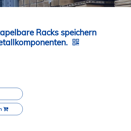
tapelbare Racks speichern
etallkomponenten.
n