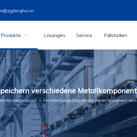
m@zjgfenghui.cn
Produkte
Lösungen
Service
Fallstudien
speichern verschiedene Metallkomponent
etallpalettenregal
»
Hochleistungsstapelbare Racks speichern ver