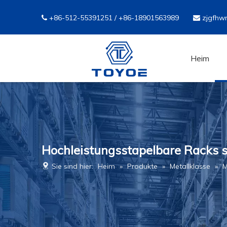
+86-512-55391251 / +86-18901563989
zjgfhw


Heim
Hochleistungsstapelbare Racks 
Sie sind hier:
Heim
»
Produkte
»
Metallklasse
»
M