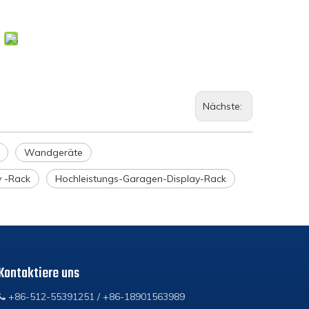
Nächste:
Wandgeräte
y -Rack
Hochleistungs-Garagen-Display-Rack
Kontaktiere uns
+86-512-55391251 / +86-18901563989
