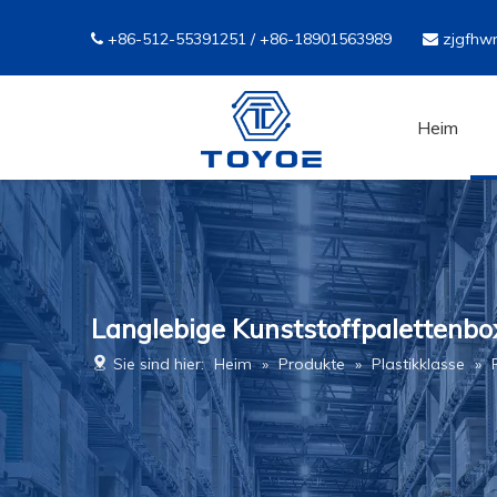
+86-512-55391251 / +86-18901563989
zjgfhw


Heim
Langlebige Kunststoffpalettenbo
Sie sind hier:
Heim
»
Produkte
»
Plastikklasse
»