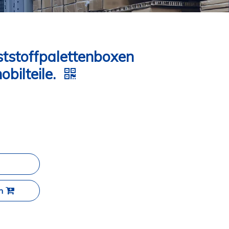
ststoffpalettenboxen
bilteile.
n