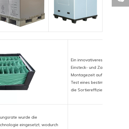
Ein innovativeres „Plug-and-P
Einsteck- und Zapfenstrukturte
Montagezeit auf weniger als 3
Test eines bestimmten E-Com
die Sortiereffizienz um 40 % ge
zungsrate wurde die
echnologie eingesetzt, wodurch