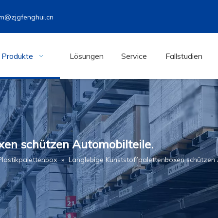
m@zjgfenghui.cn
Produkte
Lösungen
Service
Fallstudien
xen schützen Automobilteile.
Plastikpalettenbox
»
Langlebige Kunststoffpalettenboxen schützen 