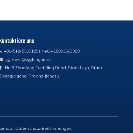
Kontaktiere uns
+86-512-55391251 / +86-18901563989

zjgfhwm@zjgfenghui.cn

Nr. 5 Zhaofeng East Ring Road, Stadt Leyu, Stadt

Zhangjiagang, Provinz Jiangsu
itemap
.
Datenschutz-Bestimmungen
.