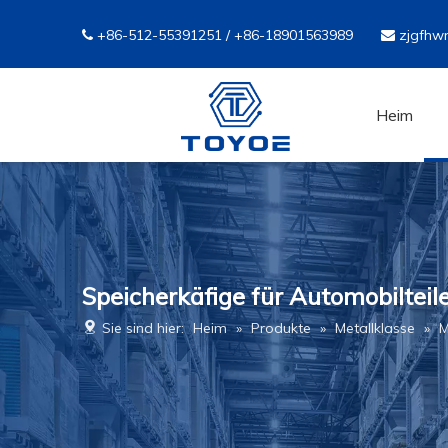
+86-512-55391251 / +86-18901563989
zjgfhw


Heim
Speicherkäfige für Automobilteile
Sie sind hier:
Heim
»
Produkte
»
Metallklasse
»
M