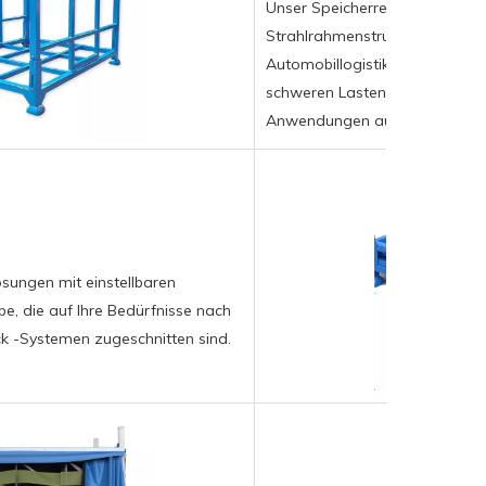
Unser Speicherregal verfügt üb
Strahlrahmenstruktur, die sich 
Automobillogistik eignet. Es bl
schweren Lasten stabil und zei
Anwendungen aus.
ösungen mit einstellbaren
, die auf Ihre Bedürfnisse nach
ack -Systemen zugeschnitten sind.