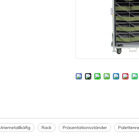
striemetallkäfig
Rack
Präsentationsständer
Palettenr