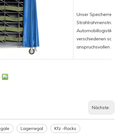
Unser Speicherregal verfügt üb
Strahlrahmenstruktur, die sich 
Automobillogistik eignet. Es beh
verschiedenen schweren Lasten 
anspruchsvollen Anwendungen
Nächste:
egale
Lagerregal
Kfz -Racks