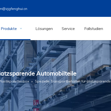
m@zjgfenghui.cn
Produkte
Lösungen
Service
Fallstudien
platzsparende Automobilteile
Plastikpalettenbox
»
Spezielle Transportbehälter für platzsparende