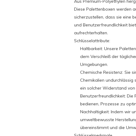
Aus Premium-Polyethylen herge
Diese Palettenboxen werden au
sicherzustellen, dass sie eine 
und Benutzerfreundlichkeit biet
aufrechterhalten.
Schlüsselattribute:
Haltbarkeit: Unsere Palette
dem Verschleiß der tägliche
Umgebungen.
Chemische Resistenz: Sie si
Chemikalien undurchlässig s
ein solcher Widerstand von
Benutzerfreundlichkeit: Die
bedienen, Prozesse zu optim
Nachhaltigkeit: Indem wir un
umweltbewusste Herstellung 
übereinstimmt und die Umwe
Schlüsselmerkmale