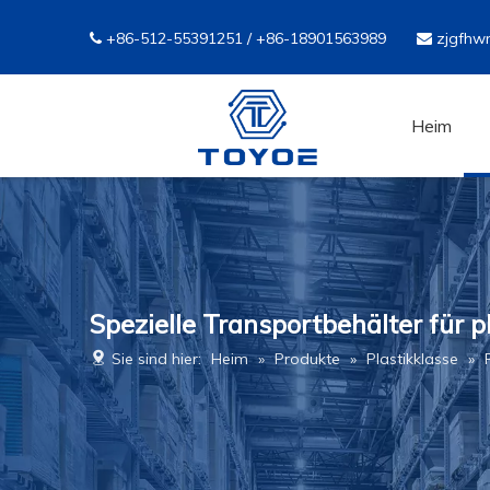
+86-512-55391251 / +86-18901563989
zjgfhw


Heim
Spezielle Transportbehälter für 
Sie sind hier:
Heim
»
Produkte
»
Plastikklasse
»