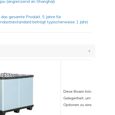
ngsu (angrenzend an Shanghai)
r das gesamte Produkt, 5 Jahre für
ndustriestandard beträgt typischerweise 1 Jahr).
Diese Boxen können ab sofort
Gelegenheit, um diese dauerha
Optionen zu einem außergewöh