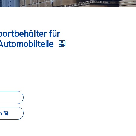
portbehälter für
Automobilteile
n