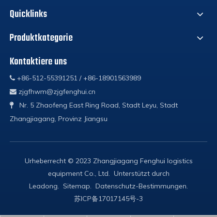
Quicklinks
Produktkategorie
Kontaktiere uns
+86-512-55391251 / +86-18901563989

zjgfhwm@zjgfenghui.cn

Nr. 5 Zhaofeng East Ring Road, Stadt Leyu, Stadt

Zhangjiagang, Provinz Jiangsu
Urheberrecht © 2023 Zhangjiagang Fenghui logistics
equipment Co., Ltd. Unterstützt durch
Leadong
.
Sitemap
.
Datenschutz-Bestimmungen
.
苏ICP备17017145号-3