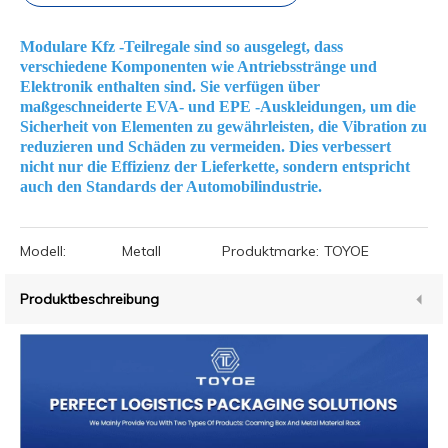
Modulare Kfz -Teilregale sind so ausgelegt, dass
verschiedene Komponenten wie Antriebsstränge und
Elektronik enthalten sind. Sie verfügen über
maßgeschneiderte EVA- und EPE -Auskleidungen, um die
Sicherheit von Elementen zu gewährleisten, die Vibration zu
reduzieren und Schäden zu vermeiden. Dies verbessert
nicht nur die Effizienz der Lieferkette, sondern entspricht
auch den Standards der Automobilindustrie.
Modell:
Metall
Produktmarke:
TOYOE
Produktbeschreibung