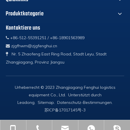
Produktkategorie
Kontaktiere uns
+86-512-55391251 / +86-18901563989

zjgfhwm@zjgfenghui.cn

Nr. 5 Zhaofeng East Ring Road, Stadt Leyu, Stadt

Zhangjiagang, Provinz Jiangsu
Urheberrecht © 2023 Zhangjiagang Fenghui logistics
equipment Co., Ltd. Unterstützt durch
Leadong
.
Sitemap
.
Datenschutz-Bestimmungen
.
苏ICP备17017145号-3