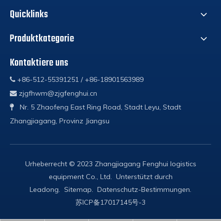
Quicklinks
Produktkategorie
Kontaktiere uns
+86-512-55391251 / +86-18901563989

zjgfhwm@zjgfenghui.cn

Nr. 5 Zhaofeng East Ring Road, Stadt Leyu, Stadt

Zhangjiagang, Provinz Jiangsu
Urheberrecht © 2023 Zhangjiagang Fenghui logistics
equipment Co., Ltd. Unterstützt durch
Leadong
.
Sitemap
.
Datenschutz-Bestimmungen
.
苏ICP备17017145号-3