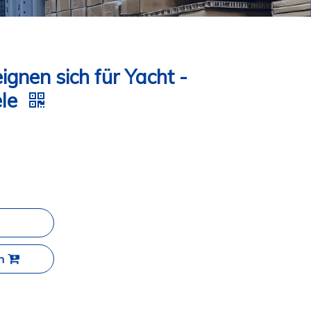
gnen sich für Yacht -
ele
n