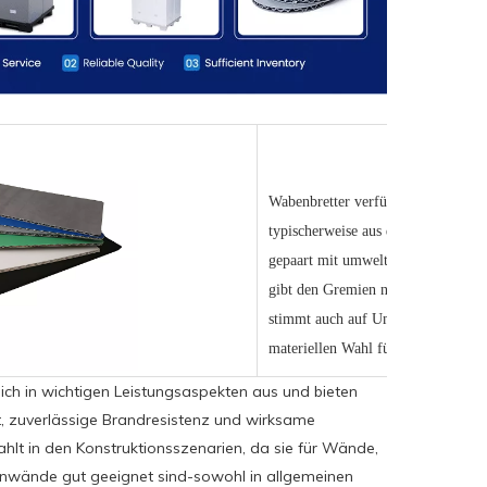
Wabenbretter verfügen über eine ei
typischerweise aus dichten Brett o
gepaart mit umweltfreundlicher Di
gibt den Gremien nicht nur untersch
stimmt auch auf Umweltüberlegunge
materiellen Wahl für verschieden
ich in wichtigen Leistungsaspekten aus und bieten
it, zuverlässige Brandresistenz und wirksame
strahlt in den Konstruktionsszenarien, da sie für Wände,
nnwände gut geeignet sind-sowohl in allgemeinen