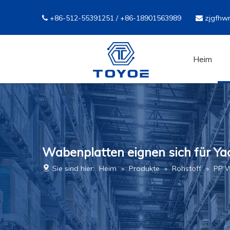
+86-512-55391251 / +86-18901563989
zjgfhw


Heim
Wabenplatten eignen sich für Y
Sie sind hier:
Heim
»
Produkte
»
Rohstoff
»
PP 