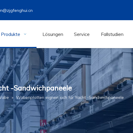
m@zjgfenghui.cn
Produkte
Lösungen
Service
Fallstudien
acht -Sandwichpaneele
Wabe
»
Wabenplatten eignen sich für Yacht -Sandwichpaneele