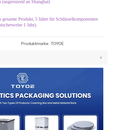
u (angrenzend an Shanghai)
as gesamte Produkt, 5 Jahre für Schlüsselkomponenten
pischerweise 1 Jahr).
Produktmarke:
TOYOE