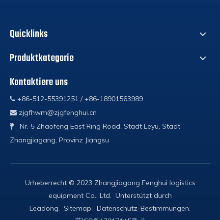
Quicklinks
Produktkategorie
Kontaktiere uns
+86-512-55391251 / +86-18901563989

zjgfhwm@zjgfenghui.cn

Nr. 5 Zhaofeng East Ring Road, Stadt Leyu, Stadt

Zhangjiagang, Provinz Jiangsu
Urheberrecht © 2023 Zhangjiagang Fenghui logistics
equipment Co., Ltd. Unterstützt durch
Leadong
.
Sitemap
.
Datenschutz-Bestimmungen
.