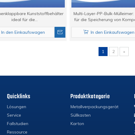
nklappbare Kunststoffbehälter
Multi-Layer-PP-Bulk-Mülleimer: v
ideal für die
für die Speicherung von Komp
zisionsinstrumentenlogistik.
In den Einkaufswagen
In den Einkaufswagen
1
2
»
Quicklinks
Produktkategorie
Lösungen
Metallverpackungsgerät
Service
Süllkasten
Fallstudien
Karton
Ressource