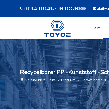
+86-512-55391251 / +86-18901563989
zjgfhw


Heim
Recycelbarer PP -Kunststoff -Sch
Sie sind hier:
Heim
»
Produkte
»
Recycelbarer PP -