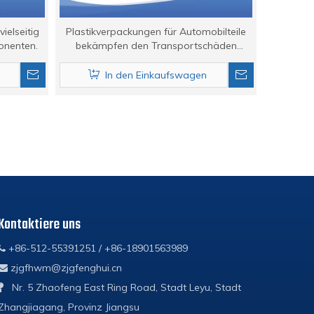
ielseitig
Plastikverpackungen für Automobilteile
onenten.
bekämpfen den Transportschäden
effektiv.
In den Einkaufswagen
Kontaktiere uns
+86-512-55391251 / +86-18901563989

zjgfhwm@zjgfenghui.cn

Nr. 5 Zhaofeng East Ring Road, Stadt Leyu, Stadt

Zhangjiagang, Provinz Jiangsu