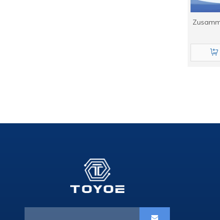
Zusamme
Prä