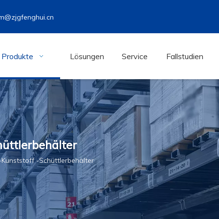
m@zjgfenghui.cn
Produkte
Lösungen
Service
Fallstudien
üttlerbehälter
Kunststoff -Schüttlerbehälter