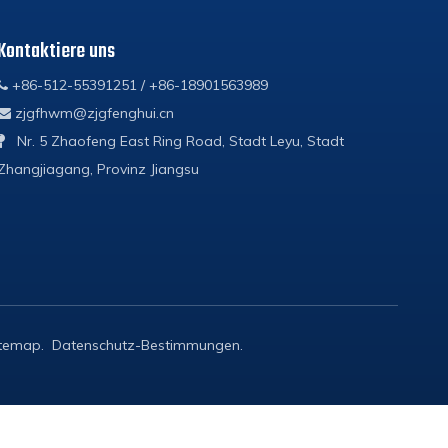
Kontaktiere uns
+86-512-55391251 / +86-18901563989

zjgfhwm@zjgfenghui.cn

Nr. 5 Zhaofeng East Ring Road, Stadt Leyu, Stadt

Zhangjiagang, Provinz Jiangsu
itemap
.
Datenschutz-Bestimmungen
.