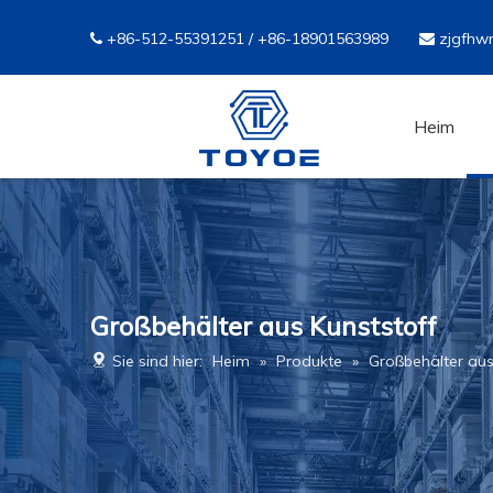
+86-512-55391251 / +86-18901563989
zjgfhw


Heim
Großbehälter aus Kunststoff
Sie sind hier:
Heim
»
Produkte
»
Großbehälter aus