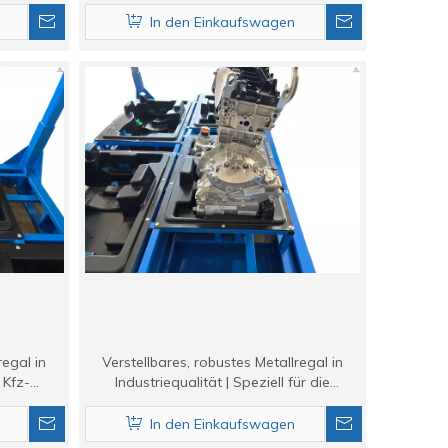
)
In den Einkaufswagen
regal in
Verstellbares, robustes Metallregal in
 Kfz-
Industriequalität | Speziell für die
E
Lagerung von Kfz-Motoren | TOYOE
In den Einkaufswagen