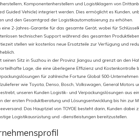
herstellern, Komponentenherstellern und Logistiklagern von Drittan
d Guided Vehicle) integriert werden. Dies ermöglicht es Kunden, un
ten und den Gesamtgrad der Logistikautomatisierung zu erhöhen.
n eine 2-Jahres-Garantie für das gesamte Gerät, wobei für Schlüssel
tenlosen technischen Support während des gesamten Produktlebens
tiezeit stellen wir kostenlos neue Ersatzteile zur Verfügung und re
heblich.
 seinen Sitz in Suzhou in der Provinz Jiangsu und grenzt an den H
vorteilhafte Lage, die eine überlegene Effizienz und Kostenkontrolle 
erpackungslösungen für zahlreiche Fortune Global 500-Unternehmen
zulieferer wie Toyota, Denso, Bosch, Volkswagen, General Motors 
bestrebt, unseren Kunden Logistik- und Verpackungslösungen aus ei
on der ersten Produktberatung und Lösungsentwicklung bis hin zur M
eeversand. Das Hauptziel von TOYOE besteht darin, Kunden dabei zu 
stige Logistikausrüstung und -dienstleistungen bereitzustellen.
rnehmensprofil