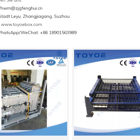
en Sie uns:
gfhwm@zjgfenghui.cn
Stadt Leyu, Zhangjiagang, Suzhou
:
www.toyoebox.com
WhatsApp/WeChat: +86 18901563989