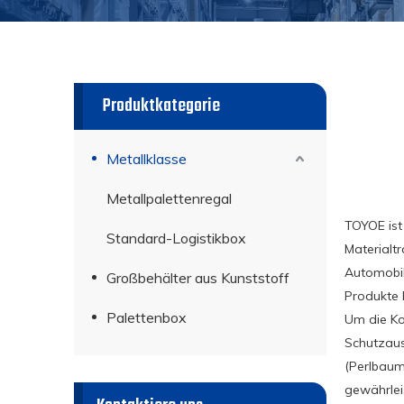
Produktkategorie
Metallklasse
Metallpalettenregal
TOYOE ist 
Standard-Logistikbox
Materialt
Automobil
Großbehälter aus Kunststoff
Produkte 
Palettenbox
Um die Ko
Schutzaus
(Perlbaum
gewährlei