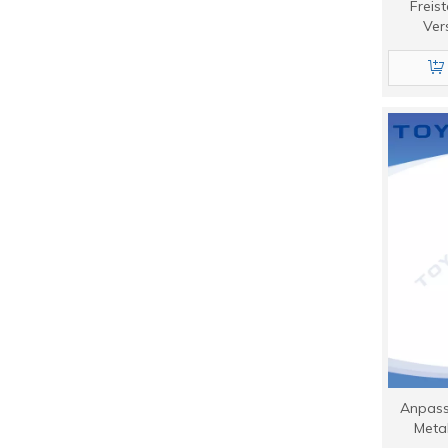
Freis
Ver
Anpass
Metal