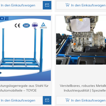
Autoteilen.
und Logistik (Toyoebox
In den Einkaufswagen
In den Einkaufswagen
stungslagerregale aus Stahl für
Verstellbares, robustes Metall
Automobilteile – TOYOE
Industriequalität | Spezielle
Motorlagerung | TOYO
In den Einkaufswagen
In den Einkaufswagen