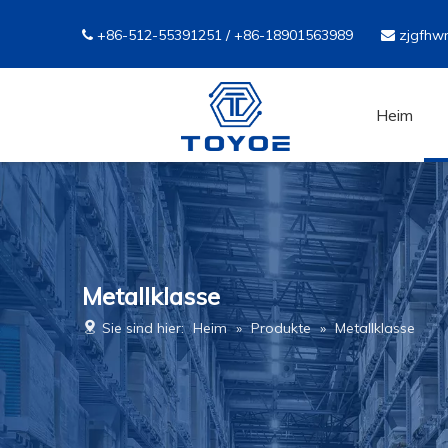
+86-512-55391251 / +86-18901563989
zjgfhw


Heim
Metallklasse
Sie sind hier:
Heim
»
Produkte
»
Metallklasse