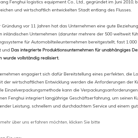
ng Fenghui logistics equipment Co., Ltd., gegründet im Juni 2010, be
eichen und wirtschaftlich entwickelten Stadt entlang des Flusses.
er Gründung vor 11 Jahren hat das Unternehmen eine gute Beziehung
 inländischen Unternehmen (darunter mehrere der 500 weltweit fü
gssysteme für Automobilteileunternehmen bereitgestellt, fast 1.000
lt und
Das integrierte Produktionsunternehmen für unabhängiges De
 wurde vollständig realisiert.
ernehmen engagiert sich dafür
Bereitstellung eines perfekten, die 
t der wirtschaftlichen Entwicklung werden die Anforderungen der 
elle Einzelverpackungsmethode kann die Verpackungsanforderungen d
en Fenghui integriert langjährige Geschäftserfahrung, um seinen 
ender Leistung, schnellem und durchdachtem Service und einem guten
mehr über uns erfahren möchten, klicken Sie bitte