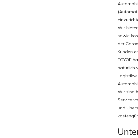
Automobil
(Automate
einzurich
Wir biete
sowie kos
der Garan
Kunden er
TOYOE hat
natürlich 
Logistikv
Automobil
Wir sind 
Service v
und Übers
kostengün
Unte