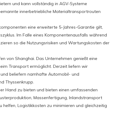
bietern und kann vollständig in AGV-Systeme
bemannte innerbetriebliche Materialtransportrouten
komponenten eine erweiterte 5-Jahres-Garantie gilt,
zyklus. Im Falle eines Komponentenausfalls während
duzieren so die Nutzungsrisiken und Wartungskosten der
afen von Shanghai. Das Unternehmen genießt eine
beim Transport ermöglicht. Derzeit liefern wir
 und beliefern namhafte Automobil- und
und Thyssenkrupp.
ner Hand zu bieten und bieten einen umfassenden
usterproduktion, Massenfertigung, Inlandstransport
helfen, Logistikkosten zu minimieren und gleichzeitig