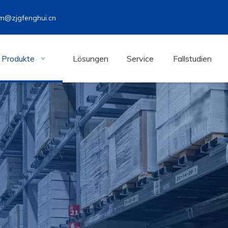
m@zjgfenghui.cn
Produkte
Lösungen
Service
Fallstudien