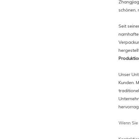
Zhangjiaga
schönen, r
Seit sein
namhaften
Verpackun
hergestel
Produktion
Unser Unt
Kunden.
Mi
tradition
Unternehm
hervorrag
Wenn Sie 