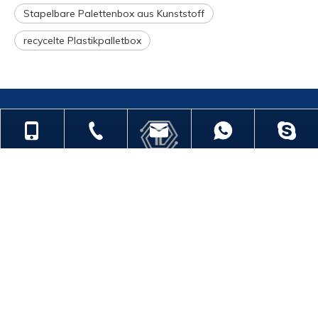
Stapelbare Palettenbox aus Kunststoff
recycelte Plastikpalletbox
+86-18901563989
+86-512-55391251
zjgfhwm@zjgfenghui.cn
+86-189015
Quicklinks
Produktkategorie
+86-